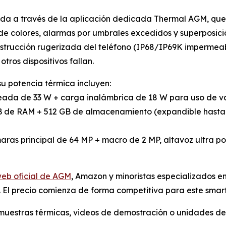
ida a través de la aplicación dedicada Thermal AGM, qu
colores, alarmas por umbrales excedidos y superposición
strucción rugerizada del teléfono (IP68/IP69K impermeab
tros dispositivos fallan.
 potencia térmica incluyen:
eada de 33 W + carga inalámbrica de 18 W para uso de va
 de RAM + 512 GB de almacenamiento (expandible hasta 1
ras principal de 64 MP + macro de 2 MP, altavoz ultra po
 web oficial de AGM
, Amazon y minoristas especializados e
. El precio comienza de forma competitiva para este smar
 muestras térmicas, videos de demostración o unidades d