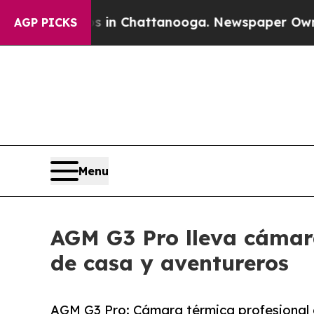
e
Chaos in Chattanooga. Newspaper Owner Calls t
AGP PICKS
Menu
AGM G3 Pro lleva cámara
de casa y aventureros
AGM G3 Pro: Cámara térmica profesional 