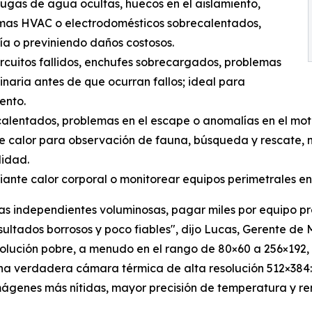
 fugas de agua ocultas, huecos en el aislamiento,
stemas HVAC o electrodomésticos sobrecalentados,
ía o previniendo daños costosos.
circuitos fallidos, enchufes sobrecargados, problemas
aria antes de que ocurran fallos; ideal para
ento.
calentados, problemas en el escape o anomalías en el mot
s de calor para observación de fauna, búsqueda y rescate
lidad.
ante calor corporal o monitorear equipos perimetrales en 
ras independientes voluminosas, pagar miles por equipo p
esultados borrosos y poco fiables", dijo Lucas, Gerente 
lución pobre, a menudo en el rango de 80×60 a 256×192, lo
una verdadera cámara térmica de alta resolución 512×384:
mágenes más nítidas, mayor precisión de temperatura y r