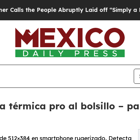
he People Abruptly Laid off “Simply a Math Pr
 térmica pro al bolsillo – pa
de 512×384 en smartphone rugerizado. Detecta