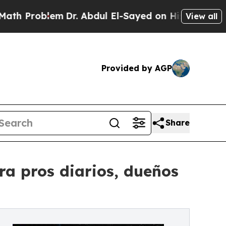
oblem
Dr. Abdul El-Sayed on Historic Michigan Win
View all
Provided by AGP
Share
ra pros diarios, dueños