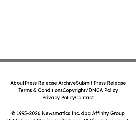
About
Press Release Archive
Submit Press Release
Terms & Conditions
Copyright/DMCA Policy
Privacy Policy
Contact
© 1995-2026 Newsmatics Inc. dba Affinity Group
Publishing & Mexico Daily Press. All Rights Reserved.
Cookie Settings / Your Privacy Choices